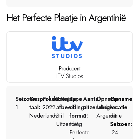
Het Perfecte Plaatje in Argentinië
Producent
ITV Studios
Seizoen:
Gesproken
Productiejaar:
Bron
Type
Aantal
Opname
Opname
1
taal:
2022
afbeelding:
of
uitzendingen:
land:
locatie
Nederlands
Stil
format:
6
Argentinië
dit
Uitzending
Het
Seizoen:
Perfecte
24