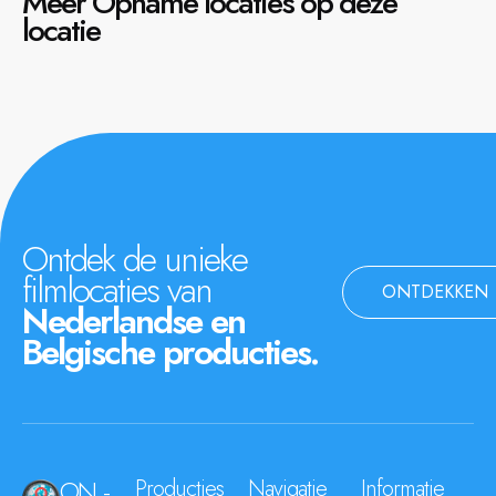
Meer Opname locaties op deze
locatie
Ontdek de unieke
filmlocaties van
ONTDEKKEN
Nederlandse en
Belgische producties.
ON -
Producties
Navigatie
Informatie