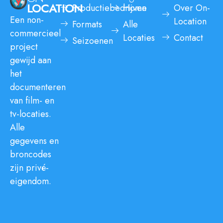
LOCATION
Productiebedrijven
Home
Over On-
Een non-
Location
Formats
Alle
commercieel
Locaties
Contact
Seizoenen
project
gewijd aan
het
documenteren
van film- en
tv-locaties.
Alle
gegevens en
broncodes
zijn privé-
eigendom.