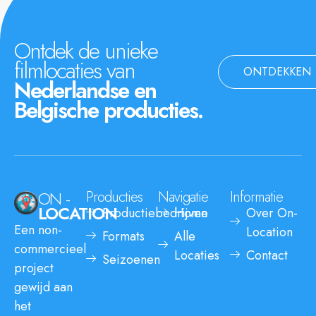
Ontdek de unieke
filmlocaties van
ONTDEKKEN
Nederlandse en
Belgische producties.
ON -
Producties
Navigatie
Informatie
LOCATION
Productiebedrijven
Home
Over On-
Een non-
Location
Formats
Alle
commercieel
Locaties
Contact
Seizoenen
project
gewijd aan
het