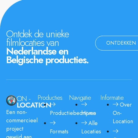
Ontdek de unieke
filmlocaties van
ONTDEKKEN
Nederlandse en
Belgische producties.
ON -
Producties
Navigatie
Informatie
LOCATION
Over
Een non-
Productiebedrijven
Home
On-
commercieel
Location
Alle
project
Formats
Locaties
gewijd aan