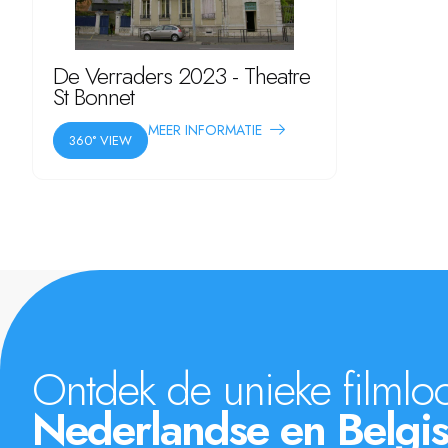
De Verraders 2023 - Theatre
St Bonnet
MEER INFORMATIE
360° VIEW
Ontdek de unieke filmloc
Nederlandse en Belgis