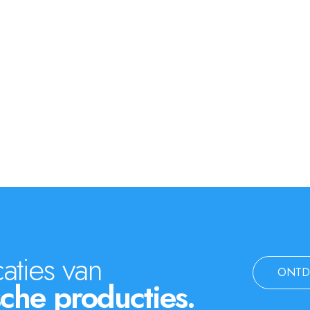
aties van
ONTD
che producties.