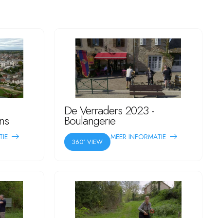
De Verraders 2023 -
ns
Boulangerie
TIE
MEER INFORMATIE
360° VIEW