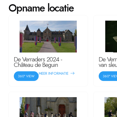
Opname locatie
De Verraders 2024 -
De Verr
Château de Beguin
van sleu
MEER INFORMATIE
360° VIEW
360° VI