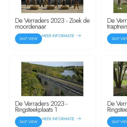
De Verraders 2023 - Zoek de
De Verr
moordenaar
traptrein
MEER INFORMATIE
360° VIEW
360° VI
De Verraders 2023 -
De Verr
Ringsteekplaats 1
Ringste
MEER INFORMATIE
360° VIEW
360° VI