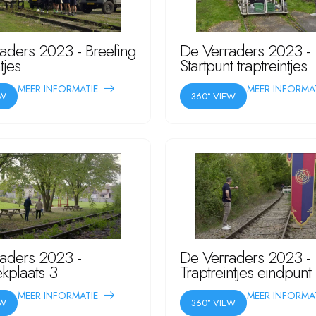
aders 2023 - Breefing
De Verraders 2023 -
tjes
Startpunt traptreintjes
MEER INFORMATIE
MEER INFORMA
EW
360° VIEW
aders 2023 -
De Verraders 2023 -
ekplaats 3
Traptreintjes eindpunt
MEER INFORMATIE
MEER INFORMA
EW
360° VIEW