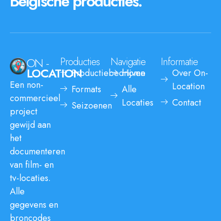
Belgische producties.
ON -
Producties
Navigatie
Informatie
LOCATION
Productiebedrijven
Home
Over On-
Een non-
Location
Formats
Alle
commercieel
Locaties
Contact
Seizoenen
project
gewijd aan
het
documenteren
van film- en
tv-locaties.
Alle
gegevens en
broncodes