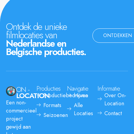
Ontdek de unieke
filmlocaties van
ONTDEKKEN
Nederlandse en
Belgische producties.
ON -
Producties
Navigatie
Informatie
LOCATION
Productiebedrijven
Home
Over On-
Een non-
Location
Formats
Alle
commercieel
Locaties
Contact
Seizoenen
project
gewijd aan