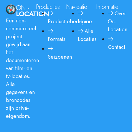
ON -
Producties
Navigatie
Informatie
LOCATION
Over
Een non-
Productiebedrijven
Home
On-
commercieel
Location
Alle
project
Formats
Locaties
gewijd aan
Contact
het
Seizoenen
documenteren
van film- en
tv-locaties.
Alle
gegevens en
broncodes
zijn privé-
eigendom.