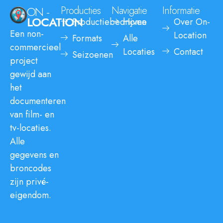
ON -
Producties
Navigatie
Informatie
LOCATION
Productiebedrijven
Home
Over On-
Een non-
Location
Formats
Alle
commercieel
Locaties
Contact
Seizoenen
project
gewijd aan
het
documenteren
van film- en
tv-locaties.
Alle
gegevens en
broncodes
zijn privé-
eigendom.