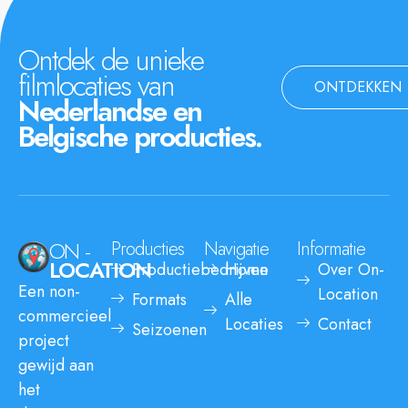
Ontdek de unieke
filmlocaties van
ONTDEKKEN
Nederlandse en
Belgische producties.
ON -
Producties
Navigatie
Informatie
LOCATION
Productiebedrijven
Home
Over On-
Een non-
Location
Formats
Alle
commercieel
Locaties
Contact
Seizoenen
project
gewijd aan
het