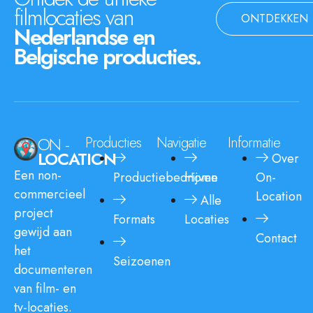
filmlocaties van
ONTDEKKEN
Nederlandse en
Belgische producties.
ON -
Producties
Navigatie
Informatie
LOCATION
Over
Een non-
Productiebedrijven
Home
On-
commercieel
Location
Alle
project
Formats
Locaties
gewijd aan
Contact
het
Seizoenen
documenteren
van film- en
tv-locaties.