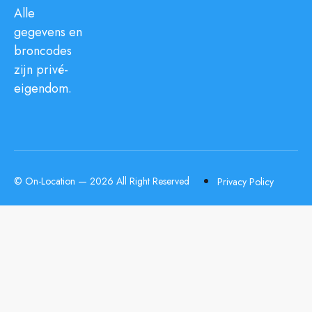
Alle
gegevens en
broncodes
zijn privé-
eigendom.
© On-Location — 2026 All Right Reserved
Privacy Policy