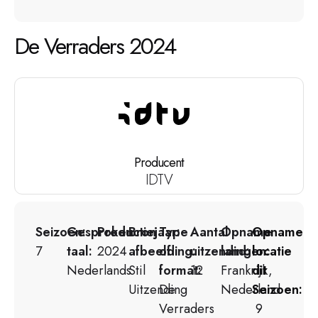
De Verraders 2024
Producent
IDTV
Seizoen:
Gesproken
Productiejaar:
Bron
Type
Aantal
Opname
Opname
7
taal:
2024
afbeelding:
of
uitzendingen:
land:
locatie
Nederlands
Stil
format:
12
Frankrijk,
dit
Uitzending
De
Nederland
Seizoen:
Verraders
9