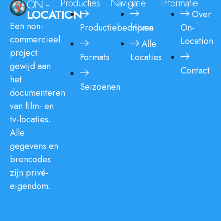
ON -
Producties
Navigatie
Informatie
LOCATION
Over
Een non-
Productiebedrijven
Home
On-
commercieel
Location
Alle
project
Formats
Locaties
gewijd aan
Contact
het
Seizoenen
documenteren
van film- en
tv-locaties.
Alle
gegevens en
broncodes
zijn privé-
eigendom.