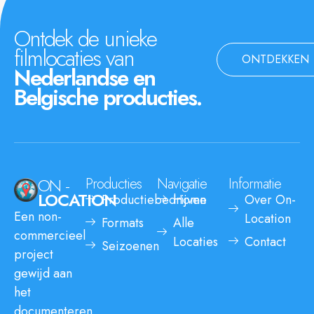
Ontdek de unieke
filmlocaties van
ONTDEKKEN
Nederlandse en
Belgische producties.
ON -
Producties
Navigatie
Informatie
LOCATION
Productiebedrijven
Home
Over On-
Een non-
Location
Formats
Alle
commercieel
Locaties
Contact
Seizoenen
project
gewijd aan
het
documenteren