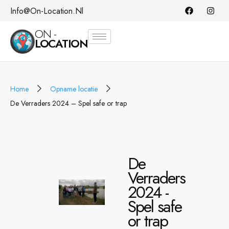
Info@on-Location.nl
ON -
LOCATION
Home
Opname locatie
De Verraders 2024 – Spel safe or trap
De
Verraders
2024 -
Spel safe
or trap