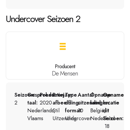
Undercover Seizoen 2
Producent
De Mensen
Seizoen:
Gesproken
Productiejaar:
Bron
Type
Aantal
Opname
Opname
2
taal:
2020
afbeelding:
of
uitzendingen:
land:
locatie
Nederlands,
Stil
format:
10
België,
dit
Vlaams
Uitzending
Undercover
Nederland
Seizoen:
18