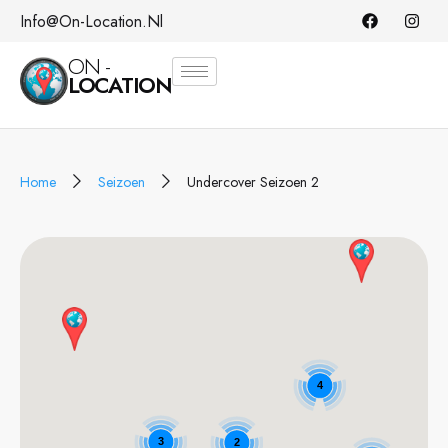
Info@on-Location.nl
ON -
LOCATION
Home
Seizoen
Undercover Seizoen 2
4
3
2