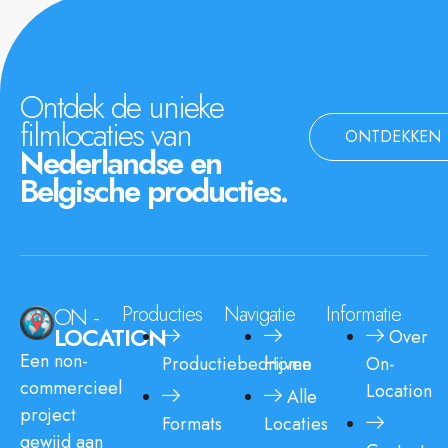
Ontdek de unieke
filmlocaties van
ONTDEKKEN
Nederlandse en
Belgische producties.
ON -
Producties
Navigatie
Informatie
LOCATION
Over
Een non-
Productiebedrijven
Home
On-
commercieel
Location
Alle
project
Formats
Locaties
gewijd aan