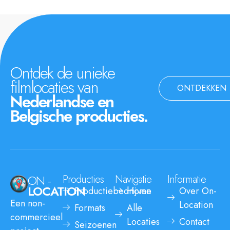
Ontdek de unieke
filmlocaties van
ONTDEKKEN
Nederlandse en
Belgische producties.
ON -
Producties
Navigatie
Informatie
LOCATION
Productiebedrijven
Home
Over On-
Een non-
Location
Formats
Alle
commercieel
Locaties
Contact
Seizoenen