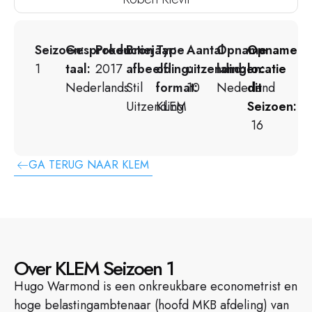
Seizoen:
Gesproken
Productiejaar:
Bron
Type
Aantal
Opname
Opname
1
taal:
2017
afbeelding:
of
uitzendingen:
land:
locatie
Nederlands
Stil
format:
10
Nederland
dit
Uitzending
KLEM
Seizoen:
16
GA TERUG NAAR KLEM
Over KLEM Seizoen 1
Hugo Warmond is een onkreukbare econometrist en
hoge belastingambtenaar (hoofd MKB afdeling) van