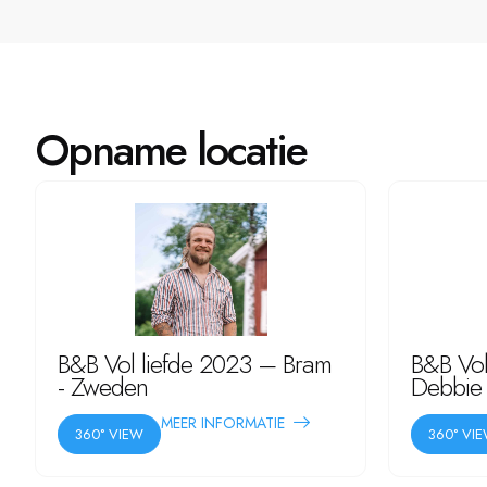
Opname locatie
B&B Vol liefde 2023 – Bram
B&B Vol
- Zweden
Debbie 
MEER INFORMATIE
360° VIEW
360° VI