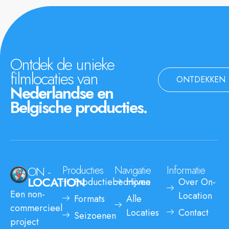
Ontdek de unieke
filmlocaties van
ONTDEKKEN
Nederlandse en
Belgische producties.
ON -
Producties
Navigatie
Informatie
LOCATION
Productiebedrijven
Home
Over On-
Een non-
Location
Formats
Alle
commercieel
Locaties
Contact
Seizoenen
project