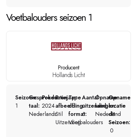
Voetbalouders seizoen 1
Producent
Hollands Licht
Seizoen:
Gesproken
Productiejaar:
Bron
Type
Aantal
Opname
Opname
1
taal:
2024
afbeelding:
of
uitzendingen:
land:
locatie
Nederlands
Stil
format:
6
Nederland
dit
Uitzending
Voetbalouders
Seizoen:
0