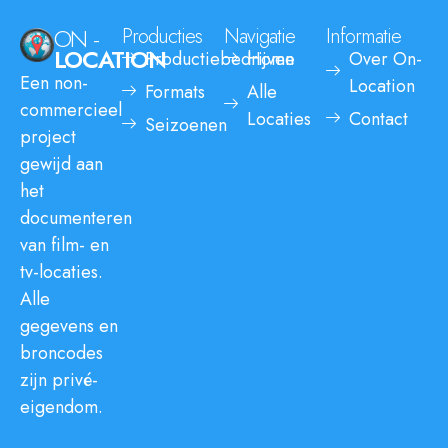
ON -
Producties
Navigatie
Informatie
LOCATION
Productiebedrijven
Home
Over On-
Een non-
Location
Formats
Alle
commercieel
Locaties
Contact
Seizoenen
project
gewijd aan
het
documenteren
van film- en
tv-locaties.
Alle
gegevens en
broncodes
zijn privé-
eigendom.