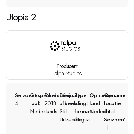
Utopia 2
Producent
Talpa Studios
Seizoen:
Gesproken
Productiejaar:
Bron
Type
Opname
Opname
4
taal:
2018
afbeelding:
of
land:
locatie
Nederlands
Stil
format:
Nederland
dit
Uitzending
Utopia
Seizoen:
1