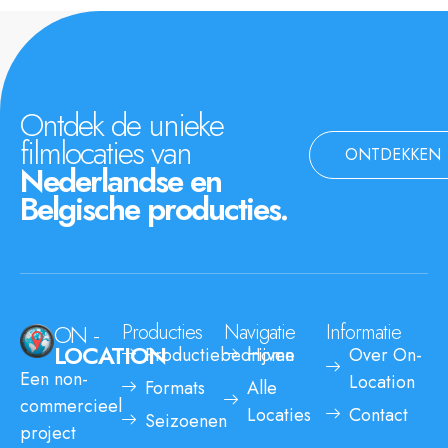
Ontdek de unieke
filmlocaties van
ONTDEKKEN
Nederlandse en
Belgische producties.
ON -
Producties
Navigatie
Informatie
LOCATION
Productiebedrijven
Home
Over On-
Een non-
Location
Formats
Alle
commercieel
Locaties
Contact
Seizoenen
project