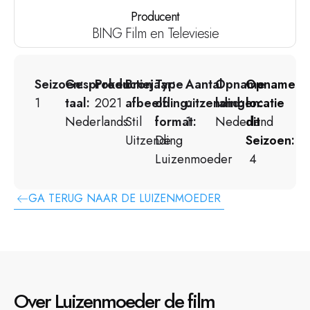
Producent
BING Film en Televiesie
Seizoen:
Gesproken
Productiejaar:
Bron
Type
Aantal
Opname
Opname
1
taal:
2021
afbeelding:
of
uitzendingen:
land:
locatie
Nederlands
Stil
format:
1
Nederland
dit
Uitzending
De
Seizoen:
Luizenmoeder
4
GA TERUG NAAR DE LUIZENMOEDER
Over Luizenmoeder de film