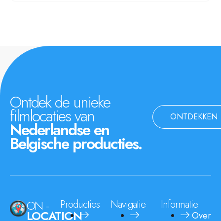
Ontdek de unieke
filmlocaties van
ONTDEKKEN
Nederlandse en
Belgische producties.
ON -
Producties
Navigatie
Informatie
LOCATION
Over