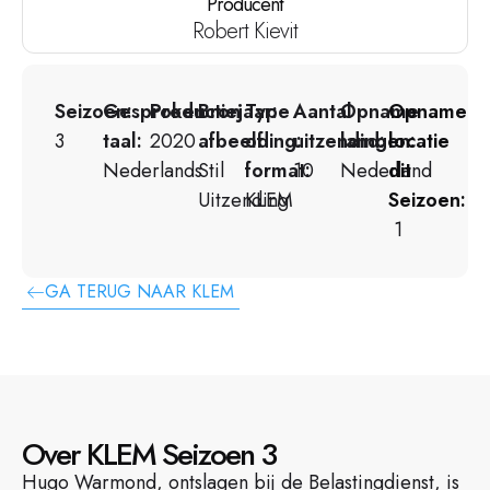
Producent
Robert Kievit
Seizoen:
Gesproken
Productiejaar:
Bron
Type
Aantal
Opname
Opname
3
taal:
2020
afbeelding:
of
uitzendingen:
land:
locatie
Nederlands
Stil
format:
10
Nederland
dit
Uitzending
KLEM
Seizoen:
1
GA TERUG NAAR KLEM
Over KLEM Seizoen 3
Hugo Warmond, ontslagen bij de Belastingdienst, is