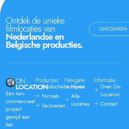
Ontdek de unieke
filmlocaties van
ONTDEKKEN
Nederlandse en
Belgische producties.
ON -
Producties
Navigatie
Informatie
LOCATION
Productiebedrijven
Home
Over On-
Een non-
Location
Formats
Alle
commercieel
Locaties
Contact
Seizoenen
project
gewijd aan
het