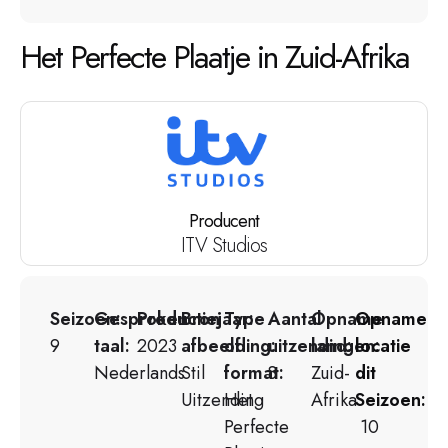
Het Perfecte Plaatje in Zuid-Afrika
Producent
ITV Studios
Seizoen:
Gesproken
Productiejaar:
Bron
Type
Aantal
Opname
Opname
9
taal:
2023
afbeelding:
of
uitzendingen:
land:
locatie
Nederlands
Stil
format:
8
Zuid-
dit
Uitzending
Het
Afrika
Seizoen:
Perfecte
10