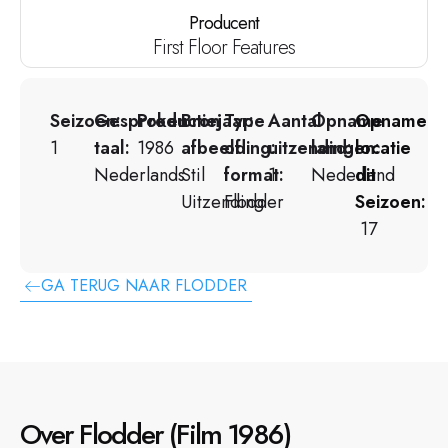
Producent
First Floor Features
Seizoen:
Gesproken
Productiejaar:
Bron
Type
Aantal
Opname
Opname
1
taal:
1986
afbeelding:
of
uitzendingen:
land:
locatie
Nederlands
Stil
format:
1
Nederland
dit
Uitzending
Flodder
Seizoen:
17
GA TERUG NAAR FLODDER
Over Flodder (Film 1986)