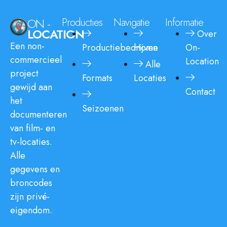
ON -
Producties
Navigatie
Informatie
LOCATION
Over
Een non-
Productiebedrijven
Home
On-
commercieel
Location
Alle
project
Formats
Locaties
gewijd aan
Contact
het
Seizoenen
documenteren
van film- en
tv-locaties.
Alle
gegevens en
broncodes
zijn privé-
eigendom.