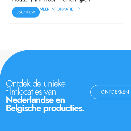
MEER INFORMATIE
360° VIEW
Ontdek de unieke
filmlocaties van
ONTDEKKEN
Nederlandse en
Belgische producties.