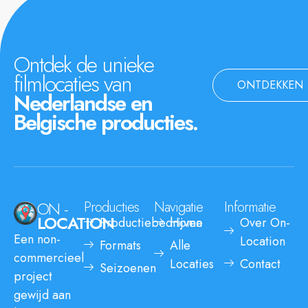
Ontdek de unieke
filmlocaties van
ONTDEKKEN
Nederlandse en
Belgische producties.
ON -
Producties
Navigatie
Informatie
LOCATION
Productiebedrijven
Home
Over On-
Een non-
Location
Formats
Alle
commercieel
Locaties
Contact
Seizoenen
project
gewijd aan