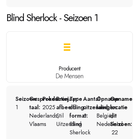
Blind Sherlock - Seizoen 1
Producent
De Mensen
Seizoen:
Gesproken
Productiejaar:
Bron
Type
Aantal
Opname
Opname
1
taal:
2025
afbeelding:
of
uitzendingen:
land:
locatie
Nederlands,
Stil
format:
6
België,
dit
Vlaams
Uitzending
Blind
Nederland
Seizoen:
Sherlock
22