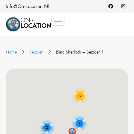
Info@on-Location.nl
ON -
LOCATION
Home
Seizoen
Blind Sherlock – Seizoen 1
17
2
2