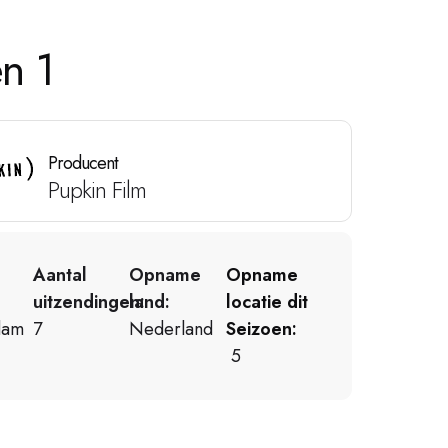
n 1
Producent
Pupkin Film
Aantal
Opname
Opname
uitzendingen:
land:
locatie dit
dam
7
Nederland
Seizoen:
5