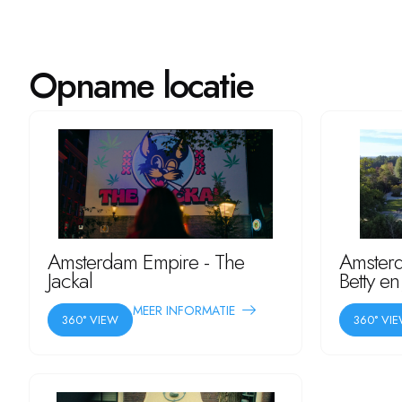
Opname locatie
Amsterdam Empire - The
Amsterd
Jackal
Betty en
MEER INFORMATIE
360° VIEW
360° VI