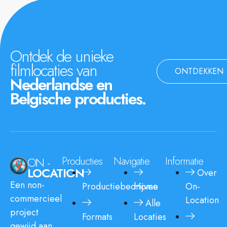
Ontdek de unieke
filmlocaties van
ONTDEKKEN
Nederlandse en
Belgische producties.
ON -
Producties
Navigatie
Informatie
LOCATION
Over
Een non-
Productiebedrijven
Home
On-
commercieel
Location
Alle
project
Formats
Locaties
gewijd aan