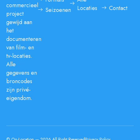
commercieel
Locaties
Contact
Seizoenen
project
gewijd aan
het
documenteren
van film- en
tv-locaties.
Alle
gegevens en
broncodes
zijn privé-
eigendom.
© On-Location — 2026 All Right Reserved
Privacy Policy