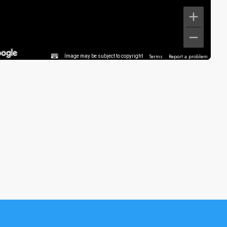
Terms
Report a problem
Image may be subject to copyright