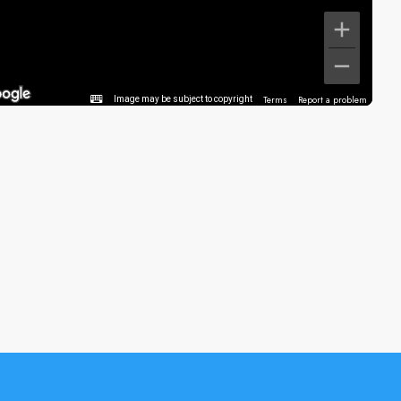
Terms
Report a problem
Image may be subject to copyright