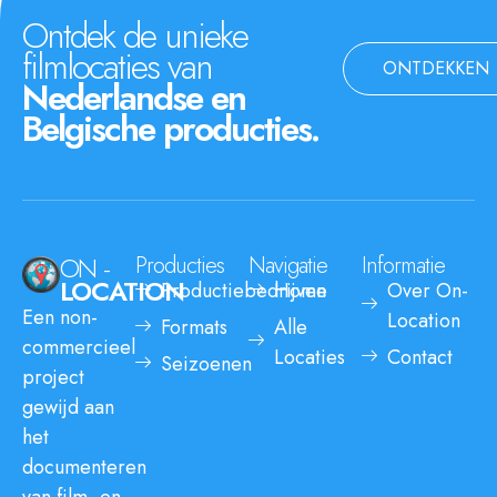
Ontdek de unieke
filmlocaties van
ONTDEKKEN
Nederlandse en
Belgische producties.
ON -
Producties
Navigatie
Informatie
LOCATION
Productiebedrijven
Home
Over On-
Een non-
Location
Formats
Alle
commercieel
Locaties
Contact
Seizoenen
project
gewijd aan
het
documenteren
van film- en