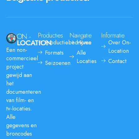
ON -
Producties
Navigatie
Informatie
LOCATION
Productiebedrijven
Home
Over On-
Een non-
Location
Formats
Alle
commercieel
Locaties
Contact
Seizoenen
project
gewijd aan
het
documenteren
van film- en
tv-locaties.
Alle
gegevens en
broncodes