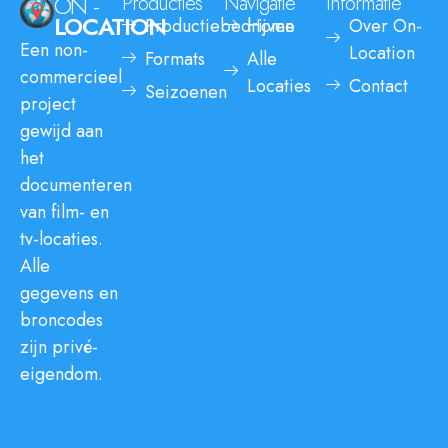
ON -
Producties
Navigatie
Informatie
LOCATION
Productiebedrijven
Home
Over On-
Een non-
Location
Formats
Alle
commercieel
Locaties
Contact
Seizoenen
project
gewijd aan
het
documenteren
van film- en
tv-locaties.
Alle
gegevens en
broncodes
zijn privé-
eigendom.