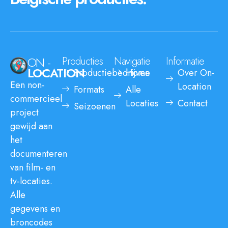
ON -
Producties
Navigatie
Informatie
LOCATION
Productiebedrijven
Home
Over On-
Een non-
Location
Formats
Alle
commercieel
Locaties
Contact
Seizoenen
project
gewijd aan
het
documenteren
van film- en
tv-locaties.
Alle
gegevens en
broncodes