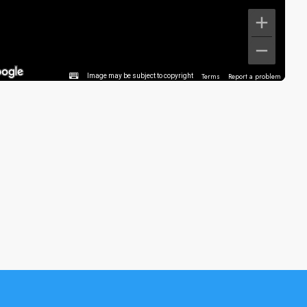
Terms
Report a problem
Image may be subject to copyright