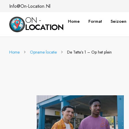
Info@on-Location.nl
ON -
Home
Format
Seizoen
LOCATION
Home
Opname locatie
De Tatta’s 1 – Op het plein