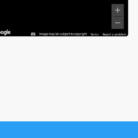
Terms
Report a problem
Image may be subject to copyright