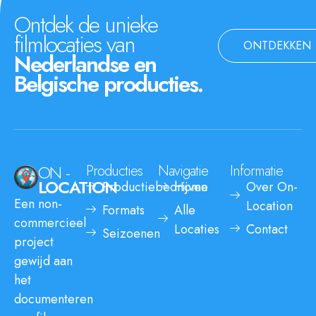
Ontdek de unieke
filmlocaties van
ONTDEKKEN
Nederlandse en
Belgische producties.
ON -
Producties
Navigatie
Informatie
LOCATION
Productiebedrijven
Home
Over On-
Een non-
Location
Formats
Alle
commercieel
Locaties
Contact
Seizoenen
project
gewijd aan
het
documenteren