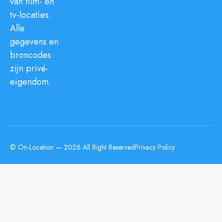
van film- en
tv-locaties.
Alle
gegevens en
broncodes
zijn privé-
eigendom.
© On-Location — 2026 All Right Reserved
Privacy Policy