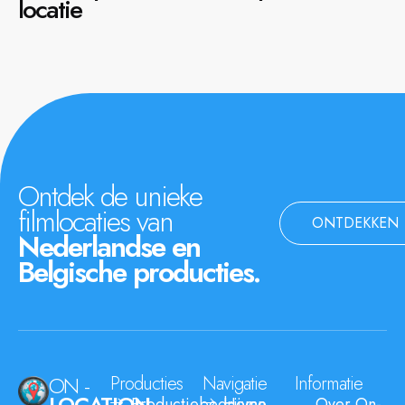
locatie
Ontdek de unieke
filmlocaties van
ONTDEKKEN
Nederlandse en
Belgische producties.
ON -
Producties
Navigatie
Informatie
LOCATION
Productiebedrijven
Home
Over On-