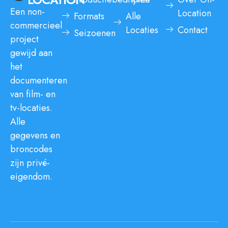
Een non-
Location
Formats
Alle
commercieel
Locaties
Contact
Seizoenen
project
gewijd aan
het
documenteren
van film- en
tv-locaties.
Alle
gegevens en
broncodes
zijn privé-
eigendom.