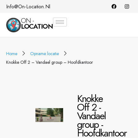
Info@on-Location.nl
ON -
LOCATION
Home
Opname locatie
Knokke Off 2 – Vandael group – Hoofdkantoor
Knokke
Off 2 -
Vandael
group -
Hoofdkantoor