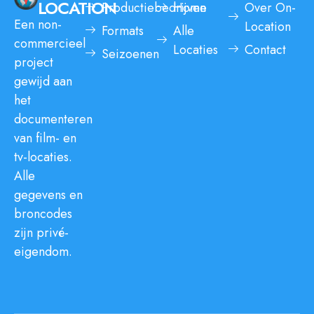
LOCATION
Productiebedrijven
Home
Over On-
Een non-
Location
Formats
Alle
commercieel
Locaties
Contact
Seizoenen
project
gewijd aan
het
documenteren
van film- en
tv-locaties.
Alle
gegevens en
broncodes
zijn privé-
eigendom.