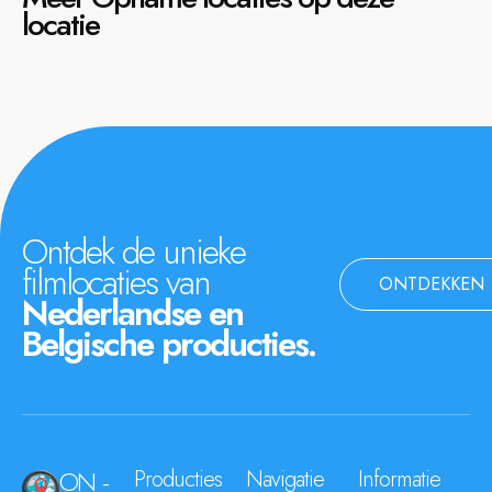
locatie
Ontdek de unieke
filmlocaties van
ONTDEKKEN
Nederlandse en
Belgische producties.
ON -
Producties
Navigatie
Informatie