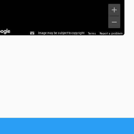
Terms
Report a problem
Image may be subject to copyright