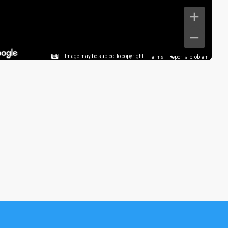
Terms
Report a problem
Image may be subject to copyright