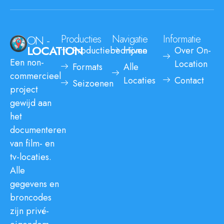
ON -
Producties
Navigatie
Informatie
LOCATION
Productiebedrijven
Home
Over On-
Een non-
Location
Formats
Alle
commercieel
Locaties
Contact
Seizoenen
project
gewijd aan
het
documenteren
van film- en
tv-locaties.
Alle
gegevens en
broncodes
zijn privé-