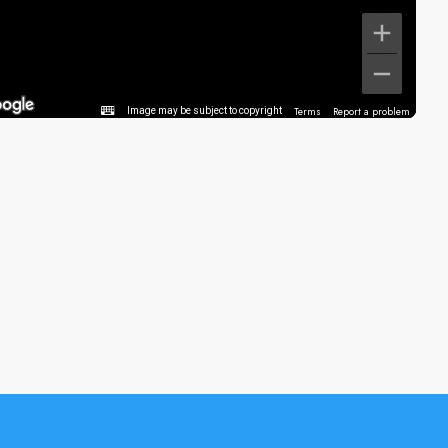
Terms
Report a problem
Image may be subject to copyright