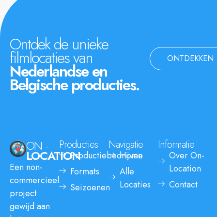
Ontdek de unieke
filmlocaties van
ONTDEKKEN
Nederlandse en
Belgische producties.
ON -
Producties
Navigatie
Informatie
LOCATION
Productiebedrijven
Home
Over On-
Een non-
Location
Formats
Alle
commercieel
Locaties
Contact
Seizoenen
project
gewijd aan