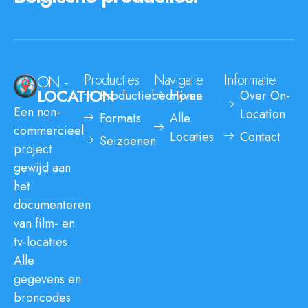
ON -
Producties
Navigatie
Informatie
LOCATION
Productiebedrijven
Home
Over On-
Een non-
Location
Formats
Alle
commercieel
Locaties
Contact
Seizoenen
project
gewijd aan
het
documenteren
van film- en
tv-locaties.
Alle
gegevens en
broncodes