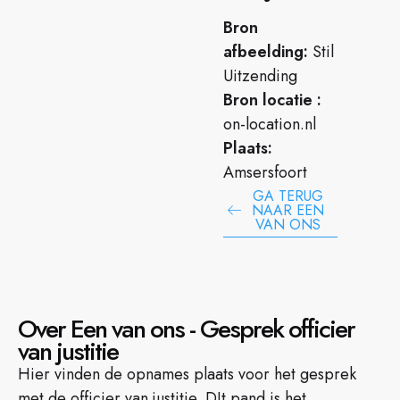
Bron
afbeelding:
Stil
Uitzending
Bron locatie :
on-location.nl
Plaats:
Amsersfoort
GA TERUG
NAAR EEN
VAN ONS
Over Een van ons - Gesprek officier
van justitie
Hier vinden de opnames plaats voor het gesprek
met de officier van justitie. DIt pand is het