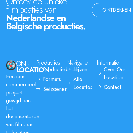
Ontdek de unieke
filmlocaties van
ONTDEKKEN
Nederlandse en
Belgische producties.
ON -
Producties
Navigatie
Informatie
LOCATION
Productiebedrijven
Home
Over On-
Een non-
Location
Formats
Alle
commercieel
Locaties
Contact
Seizoenen
project
gewijd aan
het
documenteren
van film- en
tv-locaties.