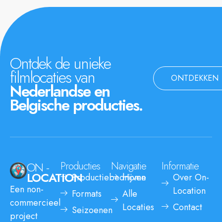
Ontdek de unieke
filmlocaties van
ONTDEKKEN
Nederlandse en
Belgische producties.
ON -
Producties
Navigatie
Informatie
LOCATION
Productiebedrijven
Home
Over On-
Een non-
Location
Formats
Alle
commercieel
Locaties
Contact
Seizoenen
project