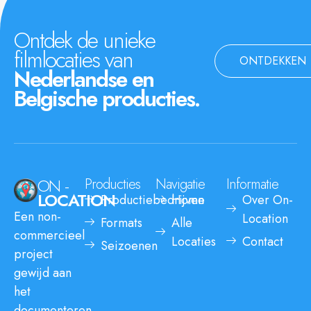
Ontdek de unieke
filmlocaties van
ONTDEKKEN
Nederlandse en
Belgische producties.
ON -
Producties
Navigatie
Informatie
LOCATION
Productiebedrijven
Home
Over On-
Een non-
Location
Formats
Alle
commercieel
Locaties
Contact
Seizoenen
project
gewijd aan
het
documenteren