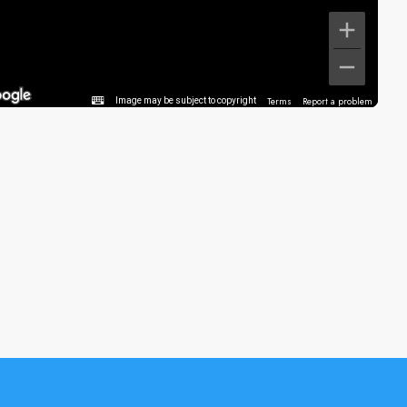
Terms
Report a problem
Image may be subject to copyright