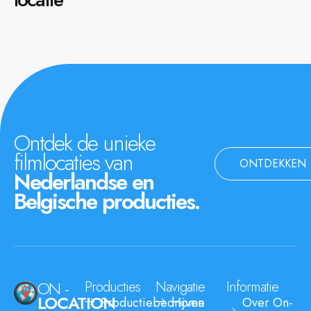
Ontdek de unieke
filmlocaties van
ONTDEKKEN
Nederlandse en
Belgische producties.
ON -
Producties
Navigatie
Informatie
LOCATION
Productiebedrijven
Home
Over On-