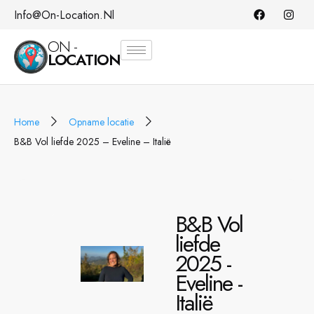
Info@on-Location.nl
ON -
LOCATION
Home
Opname locatie
B&B Vol liefde 2025 – Eveline – Italië
B&B Vol
liefde
2025 -
Eveline -
Italië