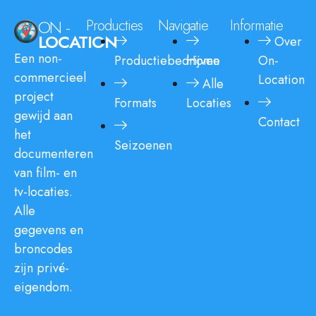
ON -
Producties
Navigatie
Informatie
LOCATION
Over
Een non-
Productiebedrijven
Home
On-
commercieel
Location
Alle
project
Formats
Locaties
gewijd aan
Contact
het
Seizoenen
documenteren
van film- en
tv-locaties.
Alle
gegevens en
broncodes
zijn privé-
eigendom.